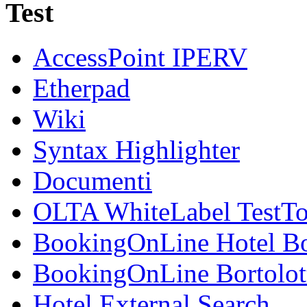
Test
AccessPoint IPERV
Etherpad
Wiki
Syntax Highlighter
Documenti
OLTA WhiteLabel TestTo
BookingOnLine Hotel Bo
BookingOnLine Bortolot
Hotel External Search