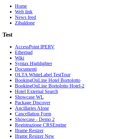
Home
Web link
News feed
Zibaldone
Test
AccessPoint IPERV
Etherpad
Wiki
Syntax Highlighter
Documenti
OLTA WhiteLabel TestTour
BookingOnLine Hotel Bortolotto
BookingOnLine Bortolotto Hotel-2
Hotel External Search
Showcase WL
Package Discover
Ancillaries Alone
Cancellation Form
Showcase - Demo 2
Registrazione CRSEngine
Iframe Resizer
Iframe Resizer New